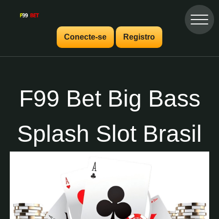
Conecte-se
Registro
F99 Bet Big Bass
Splash Slot Brasil