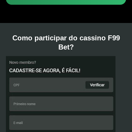
Como participar do cassino F99
Bet?