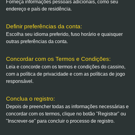
Forneça informações pessoais adicionais, como seu
endereço e país de residência.
Definir preferências da conta:
Escolha seu idioma preferido, fuso horário e quaisquer
outras preferências da conta.
Concordar com os Termos e Condições:
Leia e concorde com os termos e condições do cassino,
com a política de privacidade e com as políticas de jogo
responsável.
Conclua o registro:
Depois de preencher todas as informações necessárias e
concordar com os termos, clique no botão "Registrar" ou
"Inscrever-se" para concluir o processo de registro.