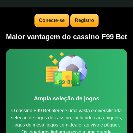
Conecte-se
Registro
Maior vantagem do cassino F99 Bet
Ampla seleção de jogos
O cassino F99 Bet oferece uma vasta e diversificada
seleção de jogos de cassino, incluindo caça-níqueis,
jogos de mesa, jogos com dealer ao vivo e pôquer.
Os jogadores tinham acesso a uma grande