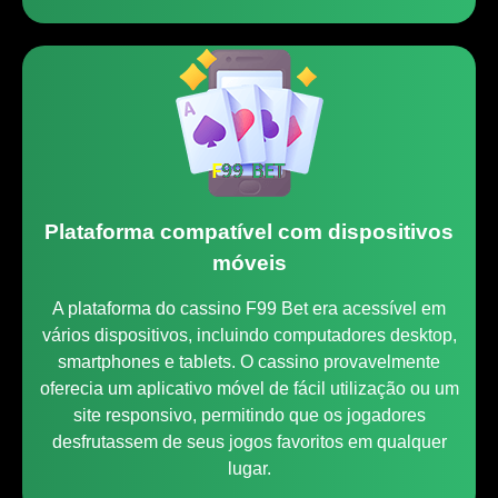
Plataforma compatível com dispositivos
móveis
A plataforma do cassino F99 Bet era acessível em
vários dispositivos, incluindo computadores desktop,
smartphones e tablets. O cassino provavelmente
oferecia um aplicativo móvel de fácil utilização ou um
site responsivo, permitindo que os jogadores
desfrutassem de seus jogos favoritos em qualquer
lugar.