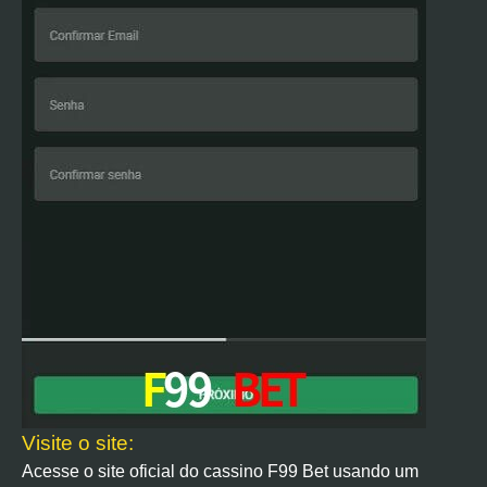
Visite o site:
Acesse o site oficial do cassino F99 Bet usando um