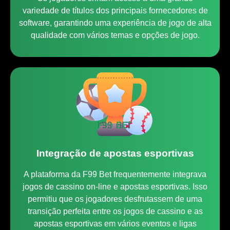
variedade de títulos dos principais fornecedores de
software, garantindo uma experiência de jogo de alta
qualidade com vários temas e opções de jogo.
Integração de apostas esportivas
A plataforma da F99 Bet frequentemente integrava
jogos de cassino on-line e apostas esportivas. Isso
permitiu que os jogadores desfrutassem de uma
transição perfeita entre os jogos de cassino e as
apostas esportivas em vários eventos e ligas