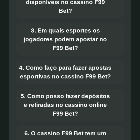
disponíveis no cassino F99
Bet?
3. Em quais esportes os
jogadores podem apostar no
F99 Bet?
4. Como faço para fazer apostas
esportivas no cassino F99 Bet?
5. Como posso fazer depósitos
e retiradas no cassino online
F99 Bet?
6. O cassino F99 Bet tem um