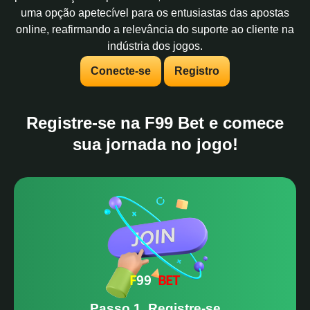
uma opção apetecível para os entusiastas das apostas
online, reafirmando a relevância do suporte ao cliente na
indústria dos jogos.
Conecte-se
Registro
Registre-se na F99 Bet e comece
sua jornada no jogo!
Passo 1. Registre-se