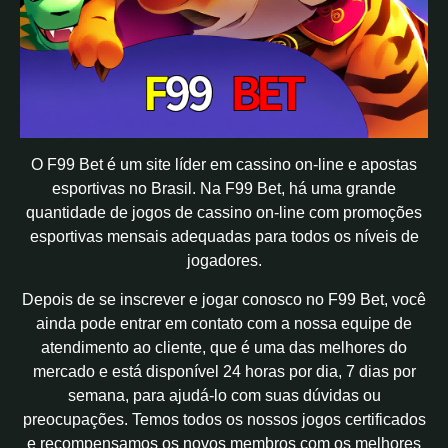
O F99 Bet é um site líder em cassino on-line e apostas
esportivas no Brasil. Na F99 Bet, há uma grande
quantidade de jogos de cassino on-line com promoções
esportivas mensais adequadas para todos os níveis de
jogadores.
Depois de se inscrever e jogar conosco no F99 Bet, você
ainda pode entrar em contato com a nossa equipe de
atendimento ao cliente, que é uma das melhores do
mercado e está disponível 24 horas por dia, 7 dias por
semana, para ajudá-lo com suas dúvidas ou
preocupações. Temos todos os nossos jogos certificados
e recompensamos os novos membros com os melhores