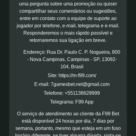
uma pergunta sobre uma promoção ou quiser
compartilhar seus comentários ou sugestões,
entre em contato com a equipe de suporte ao
jogador por telefone, e-mail, telegrama e e-mail.
Responderemos o mais rápido possível e
retornaremos sua ligação em breve.
Endereço: Rua Dr. Paulo C. P. Nogueira, 800
- Nova Campinas, Campinas - SP, 13092-
104, Brasil
Site: https://m-f99.com/
E-mail:
7gamesbet.net@gmail.com
Telefone: +551136629999
Telegrama: F99 App
O serviço de atendimento ao cliente da F99 Bet
está disponível 24 horas por dia, 7 dias por
semana, portanto, mesmo que esteja em um fuso
horário diferente, se tiver alguma dúvida, sinta-se