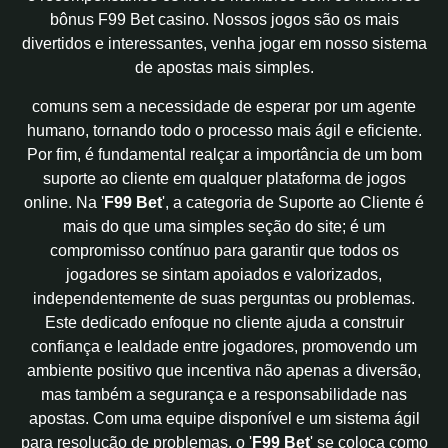
bônus F99 Bet casino. Nossos jogos são os mais
divertidos e interessantes, venha jogar em nosso sistema
de apostas mais simples.
comuns sem a necessidade de esperar por um agente
humano, tornando todo o processo mais ágil e eficiente.
Por fim, é fundamental realçar a importância de um bom
suporte ao cliente em qualquer plataforma de jogos
online. Na '
F99 Bet
', a categoria de Suporte ao Cliente é
mais do que uma simples seção do site; é um
compromisso contínuo para garantir que todos os
jogadores se sintam apoiados e valorizados,
independentemente de suas perguntas ou problemas.
Este dedicado enfoque no cliente ajuda a construir
confiança e lealdade entre jogadores, promovendo um
ambiente positivo que incentiva não apenas a diversão,
mas também a segurança e a responsabilidade nas
apostas. Com uma equipe disponível e um sistema ágil
para resolução de problemas, o '
F99 Bet
' se coloca como