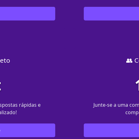
reto
👥 
t
espostas rápidas e
Junte-se a uma com
lizado!
compa
e