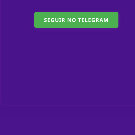
SEGUIR NO TELEGRAM