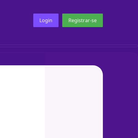
Login
Registrar-se