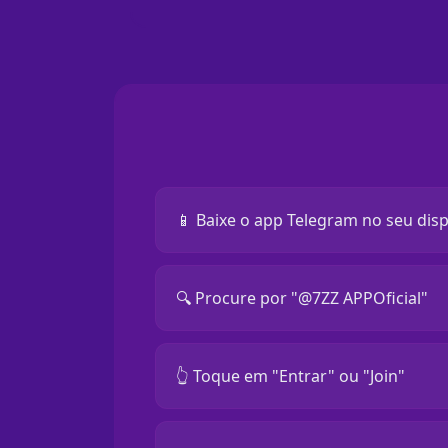
📱 Baixe o app Telegram no seu disp
🔍 Procure por "@7ZZ APPOficial"
👆 Toque em "Entrar" ou "Join"