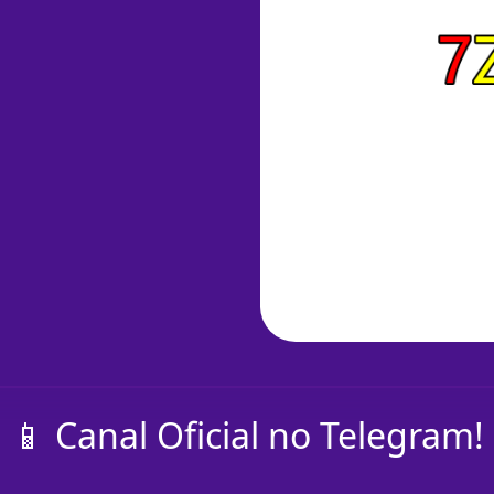
📱 Canal Oficial no Telegram!