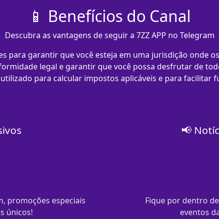
📱 Benefícios do Canal
Descubra as vantagens de seguir a 7ZZ APP no Telegram
es para garantir que você esteja em uma jurisdição onde os 
nformidade legal e garantir que você possa desfrutar de to
ilizado para calcular impostos aplicáveis e para facilitar 
sivos
📢 Notí
m, promoções especiais
Fique por dentro d
s únicos!
eventos d