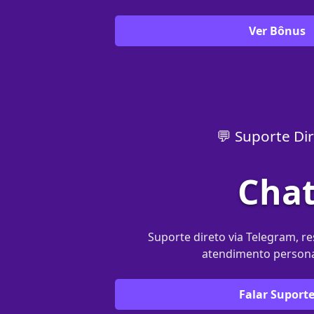
Ver Bônus
💬 Suporte Di
Cha
Suporte direto via Telegram, r
atendimento persona
Falar Suport