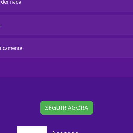
erder nada
a
aticamente
SEGUIR AGORA