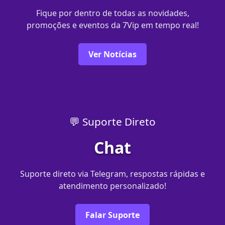
Fique por dentro de todas as novidades,
promoções e eventos da 7Vip em tempo real!
Ver Notícias
💬 Suporte Direto
Chat
Suporte direto via Telegram, respostas rápidas e
atendimento personalizado!
Falar Suporte