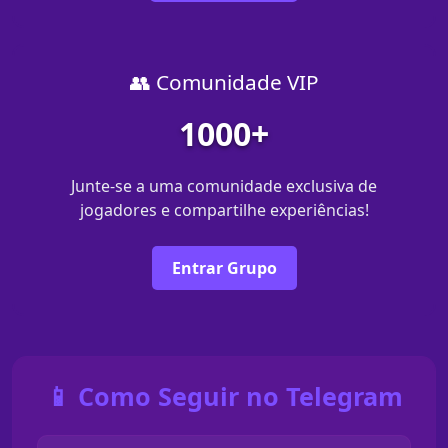
👥 Comunidade VIP
1000+
Junte-se a uma comunidade exclusiva de
jogadores e compartilhe experiências!
Entrar Grupo
📱 Como Seguir no Telegram