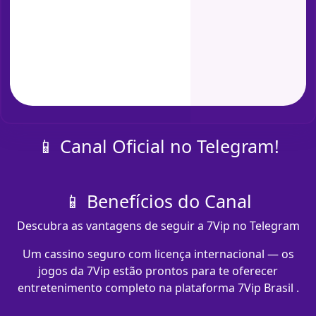
📱 Canal Oficial no Telegram!
📱 Benefícios do Canal
Descubra as vantagens de seguir a 7Vip no Telegram
Um cassino seguro com licença internacional — os
jogos da 7Vip estão prontos para te oferecer
entretenimento completo na plataforma 7Vip Brasil .