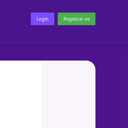
Login
Registrar-se