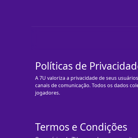
Políticas de Privacida
A 7U valoriza a privacidade de seus usuári
canais de comunicação. Todos os dados cole
jogadores.
Termos e Condições