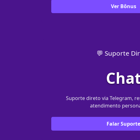
Ver Bônus
💬 Suporte Di
Cha
Suporte direto via Telegram, r
atendimento persona
Falar Suport