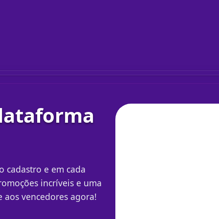
Plataforma
o cadastro e em cada
romoções incríveis e uma
se aos vencedores agora!