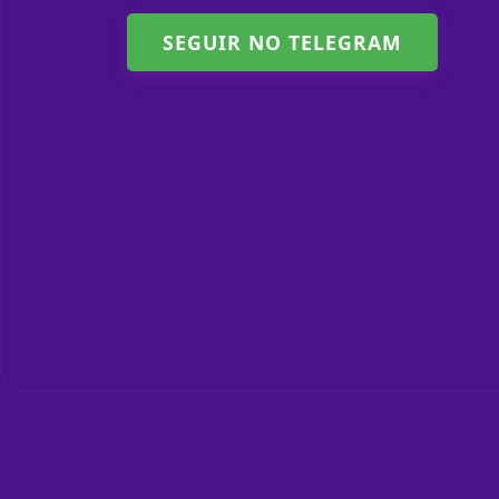
SEGUIR NO TELEGRAM