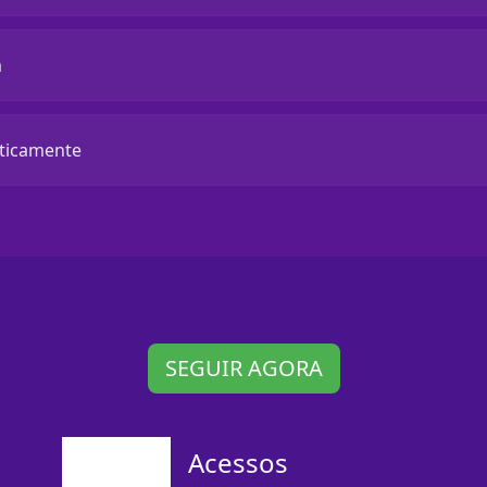
a
aticamente
SEGUIR AGORA
Acessos