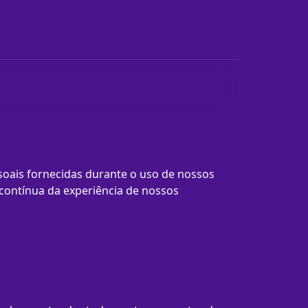
soais fornecidas durante o uso de nossos
 contínua da experiência de nossos