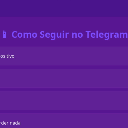
📱 Como Seguir no Telegram
ositivo
erder nada