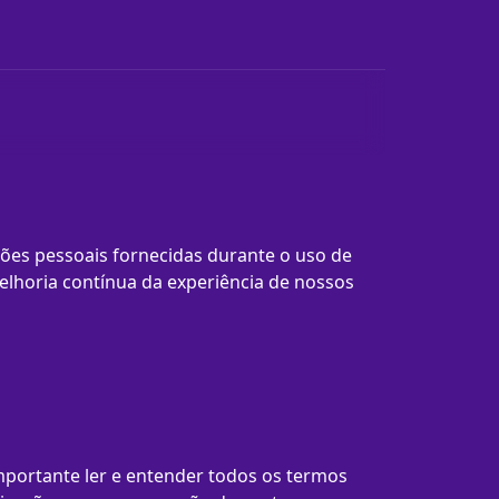
ões pessoais fornecidas durante o uso de
elhoria contínua da experiência de nossos
mportante ler e entender todos os termos