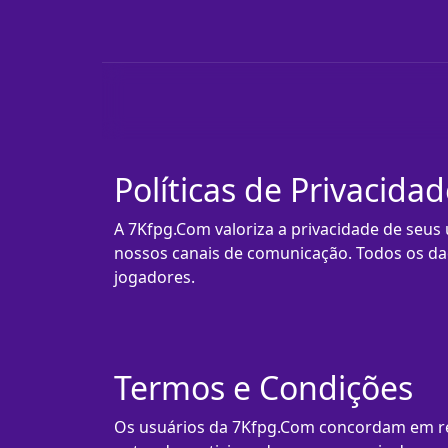
Políticas de Privacida
A 7Kfpg.Com valoriza a privacidade de seu
nossos canais de comunicação. Todos os dad
jogadores.
Termos e Condições
Os usuários da 7Kfpg.Com concordam em res