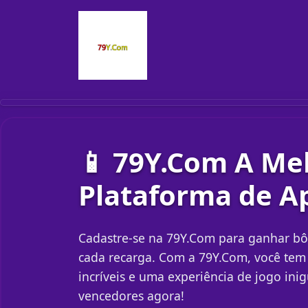
📱 79Y.Com A Me
Plataforma de A
Cadastre-se na 79Y.Com para ganhar bô
cada recarga. Com a 79Y.Com, você tem
incríveis e uma experiência de jogo inig
vencedores agora!