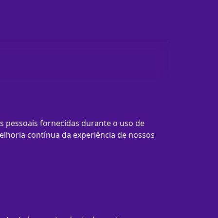
s pessoais fornecidas durante o uso de
elhoria contínua da experiência de nossos