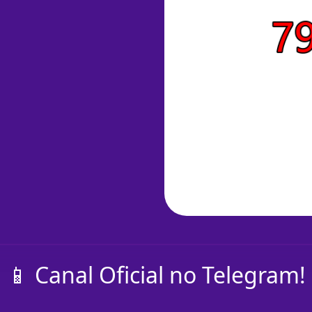
📱 Canal Oficial no Telegram!