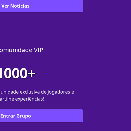
Ver Notícias
Comunidade VIP
1000+
unidade exclusiva de jogadores e
rtilhe experiências!
Entrar Grupo