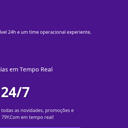
vel 24h e um time operacional experiente,
cias em Tempo Real
24/7
e todas as novidades, promoções e
 79Y.Com em tempo real!