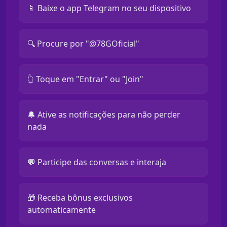
📱 Baixe o app Telegram no seu dispositivo
🔍 Procure por "@78GOficial"
👆 Toque em "Entrar" ou "Join"
🔔 Ative as notificações para não perder
nada
💬 Participe das conversas e interaja
🎁 Receba bônus exclusivos
automaticamente