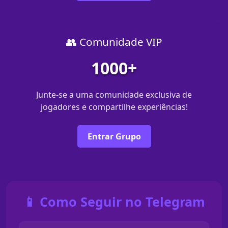
👥 Comunidade VIP
1000+
Junte-se a uma comunidade exclusiva de
jogadores e compartilhe experiências!
Entrar Grupo
📱 Como Seguir no Telegram