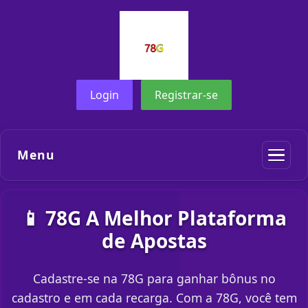
Login
Registrar-se
Menu
📱 78G A Melhor Plataforma
de Apostas
Cadastre-se na 78G para ganhar bônus no
cadastro e em cada recarga. Com a 78G, você tem