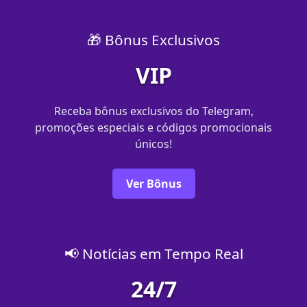
🎁 Bônus Exclusivos
VIP
Receba bônus exclusivos do Telegram,
promoções especiais e códigos promocionais
únicos!
Ver Bônus
📢 Notícias em Tempo Real
24/7