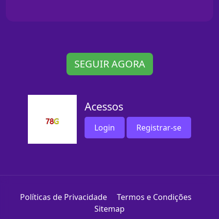
SEGUIR AGORA
Acessos
Login
Registrar-se
Políticas de Privacidade
Termos e Condições
Sitemap