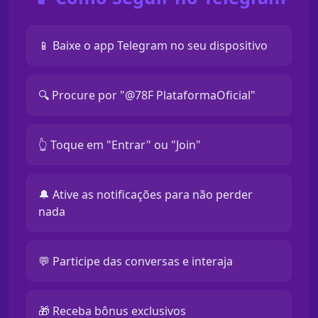
📱 Baixe o app Telegram no seu dispositivo
🔍 Procure por "@78F PlataformaOficial"
👆 Toque em "Entrar" ou "Join"
🔔 Ative as notificações para não perder
nada
💬 Participe das conversas e interaja
🎁 Receba bônus exclusivos