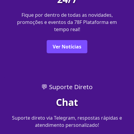
Fique por dentro de todas as novidades,
promoções e eventos da 78F Plataforma em
tempo real!
Ver Notícias
💬 Suporte Direto
Chat
Suporte direto via Telegram, respostas rápidas e
atendimento personalizado!