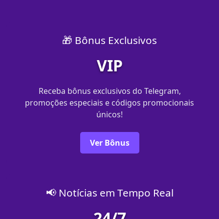
🎁 Bônus Exclusivos
VIP
Receba bônus exclusivos do Telegram,
promoções especiais e códigos promocionais
únicos!
Ver Bônus
📢 Notícias em Tempo Real
24/7