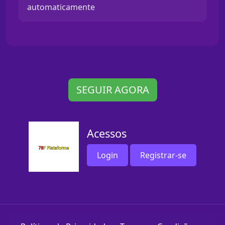
automaticamente
SEGUIR AGORA
Acessos
Login
Registrar-se