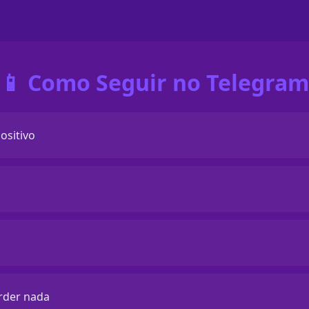
📱 Como Seguir no Telegram
ositivo
erder nada