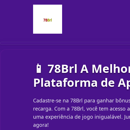
📱 78Brl A Melho
Plataforma de A
Cadastre-se na 78Brl para ganhar bônu
recarga. Com a 78Brl, você tem acesso a
uma experiência de jogo inigualável. J
agora!