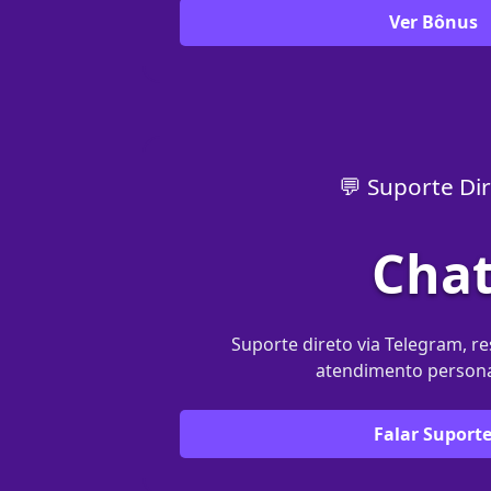
Ver Bônus
💬 Suporte Di
Cha
Suporte direto via Telegram, r
atendimento persona
Falar Suport