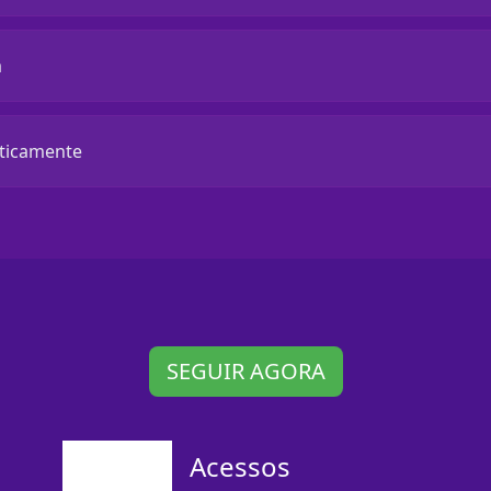
a
aticamente
SEGUIR AGORA
Acessos