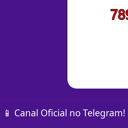
📱 Canal Oficial no Telegram!