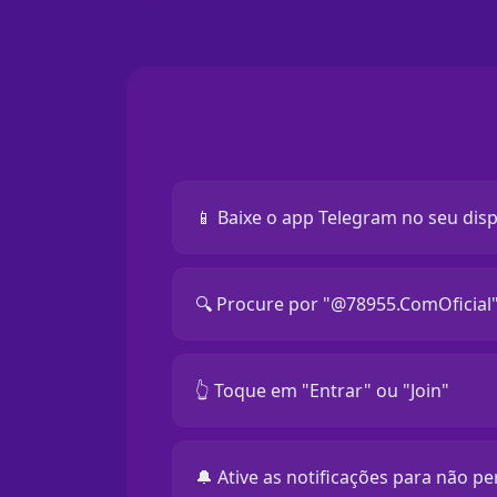
📱 Baixe o app Telegram no seu disp
🔍 Procure por "@78955.ComOficial
👆 Toque em "Entrar" ou "Join"
🔔 Ative as notificações para não p