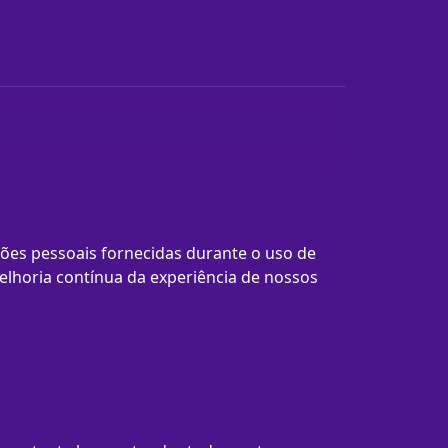
ões pessoais fornecidas durante o uso de
elhoria contínua da experiência de nossos