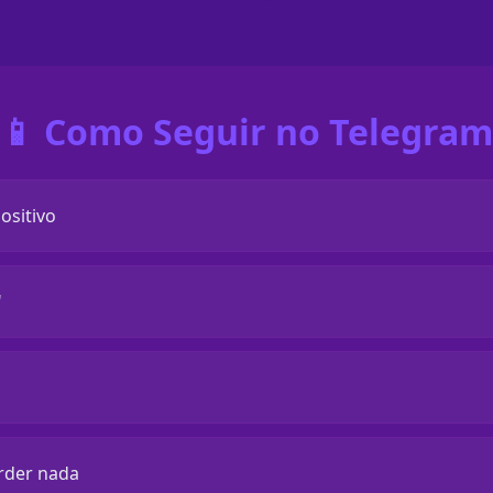
📱 Como Seguir no Telegram
ositivo
"
erder nada