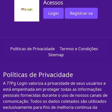
Acessos
Login
Registrar-se
Políticas de Privacidade
Termos e Condições
Sitemap
Políticas de Privacidade
A 77Pg Login valoriza a privacidade de seus usuários e
está empenhada em proteger todas as informações
pessoais fornecidas durante o uso de nossos canais de
comunicação. Todos os dados coletados são utilizados
exclusivamente para fins de melhoria contínua da