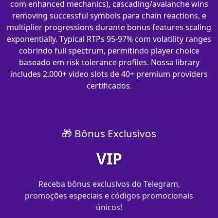
com enhanced mechanics), cascading/avalanche wins
removing successful symbols para chain reactions, e
multiplier progressions durante bonus features scaling
exponentially. Typical RTPs 95-97% com volatility ranges
cobrindo full spectrum, permitindo player choice
baseado em risk tolerance profiles. Nossa library
includes 2.000+ video slots de 40+ premium providers
certificados.
🎁 Bônus Exclusivos
VIP
Receba bônus exclusivos do Telegram,
promoções especiais e códigos promocionais
únicos!