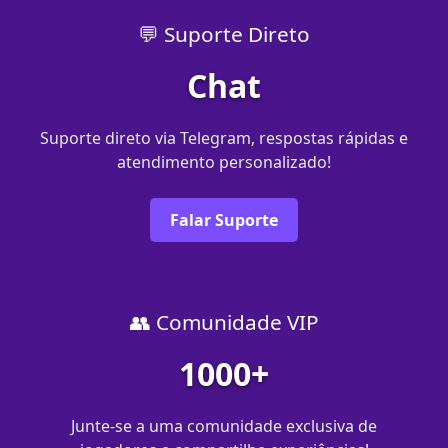
💬 Suporte Direto
Chat
Suporte direto via Telegram, respostas rápidas e
atendimento personalizado!
Falar Suporte
👥 Comunidade VIP
1000+
Junte-se a uma comunidade exclusiva de