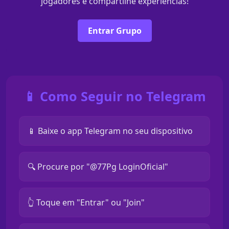
jogadores e compartilhe experiências!
Entrar Grupo
📱 Como Seguir no Telegram
📱 Baixe o app Telegram no seu dispositivo
🔍 Procure por "@77Pg LoginOficial"
👆 Toque em "Entrar" ou "Join"