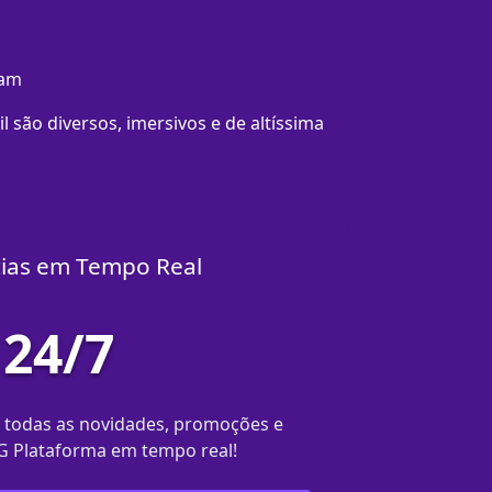
ram
 são diversos, imersivos e de altíssima
cias em Tempo Real
24/7
e todas as novidades, promoções e
G Plataforma em tempo real!