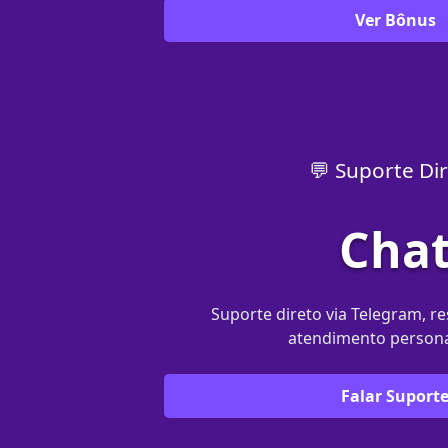
Ver Bônus
💬 Suporte Di
Cha
Suporte direto via Telegram, r
atendimento persona
Falar Suport