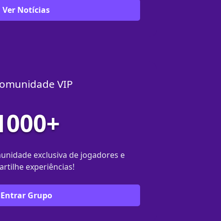
Ver Notícias
Comunidade VIP
1000+
unidade exclusiva de jogadores e
rtilhe experiências!
Entrar Grupo