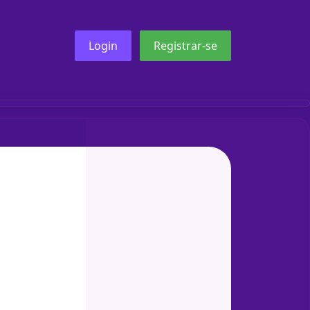
Login
Registrar-se