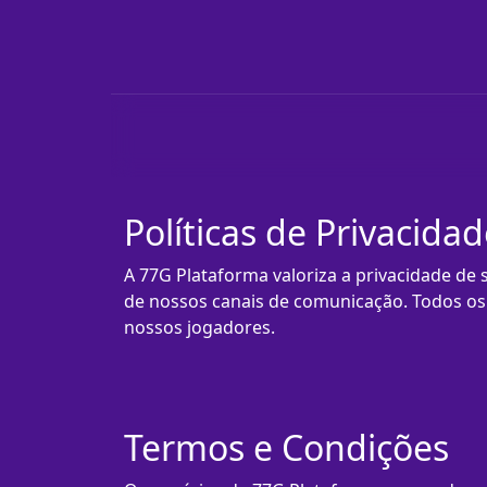
Políticas de Privacida
A 77G Plataforma valoriza a privacidade de
de nossos canais de comunicação. Todos os 
nossos jogadores.
Termos e Condições