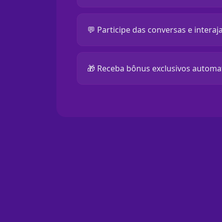
💬 Participe das conversas e interaj
🎁 Receba bônus exclusivos autom