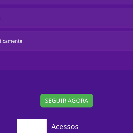
a
aticamente
SEGUIR AGORA
Acessos