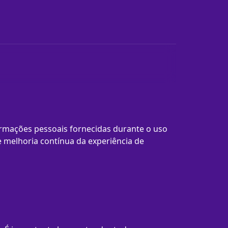
ormações pessoais fornecidas durante o uso
e melhoria contínua da experiência de