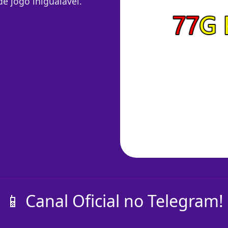
e jogo inigualável.
📱 Canal Oficial no Telegram!