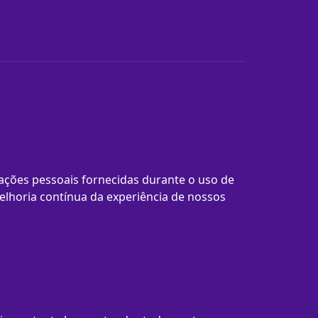
ações pessoais fornecidas durante o uso de
elhoria contínua da experiência de nossos