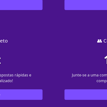
reto
👥 
t
espostas rápidas e
Junte-se a uma com
lizado!
compa
e