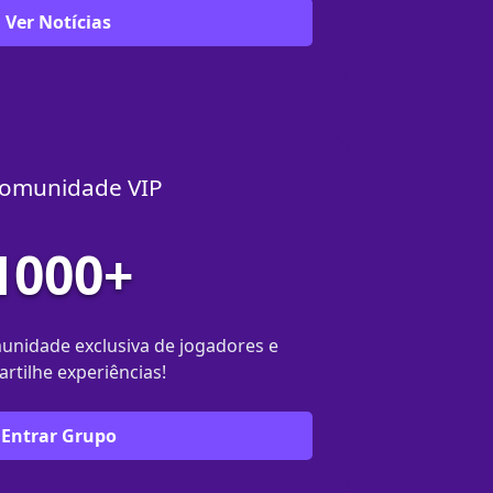
Ver Notícias
Comunidade VIP
1000+
unidade exclusiva de jogadores e
rtilhe experiências!
Entrar Grupo