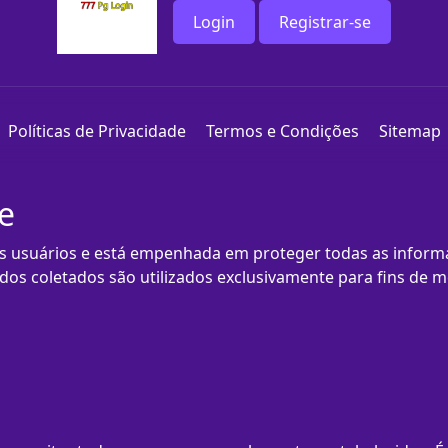
Login
Registrar-se
Políticas de Privacidade
Termos e Condições
Sitemap
de
eus usuários e está empenhada em proteger todas as inform
os coletados são utilizados exclusivamente para fins de m