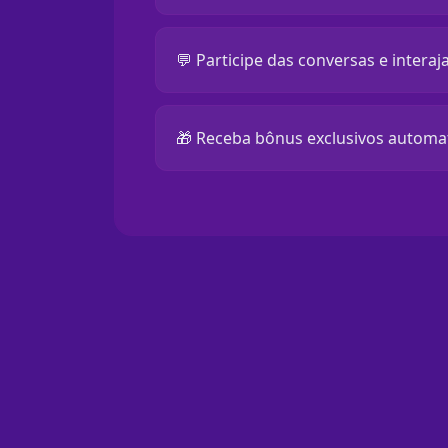
💬 Participe das conversas e interaj
🎁 Receba bônus exclusivos autom