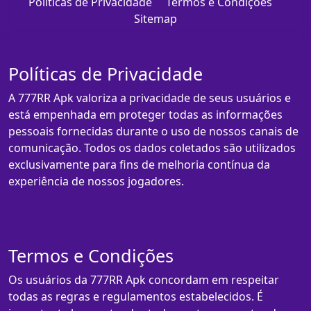
Políticas de Privacidade
Termos e Condições
Sitemap
Políticas de Privacidade
A 777RR Apk valoriza a privacidade de seus usuários e
está empenhada em proteger todas as informações
pessoais fornecidas durante o uso de nossos canais de
comunicação. Todos os dados coletados são utilizados
exclusivamente para fins de melhoria contínua da
experiência de nossos jogadores.
Termos e Condições
Os usuários da 777RR Apk concordam em respeitar
todas as regras e regulamentos estabelecidos. É