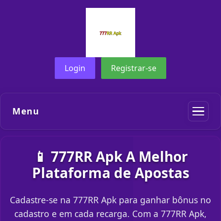
Login
Registrar-se
Menu
📱 777RR Apk A Melhor
Plataforma de Apostas
Cadastre-se na 777RR Apk para ganhar bônus no
cadastro e em cada recarga. Com a 777RR Apk,