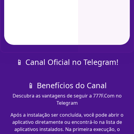
📱 Canal Oficial no Telegram!
📱 Benefícios do Canal
Descubra as vantagens de seguir a 777F.Com no
Telegram
Após a instalação ser concluída, você pode abrir o
aplicativo diretamente ou encontrá-lo na lista de
aplicativos instalados. Na primeira execução, o