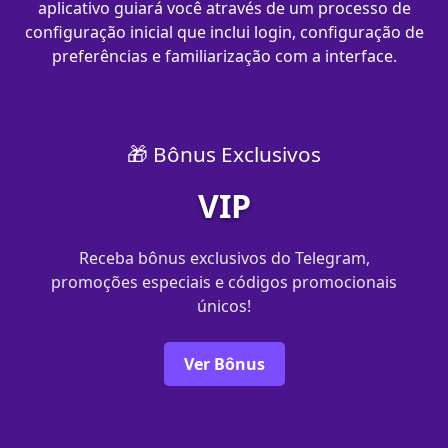
aplicativo guiará você através de um processo de
configuração inicial que inclui login, configuração de
preferências e familiarização com a interface.
🎁 Bônus Exclusivos
VIP
Receba bônus exclusivos do Telegram,
promoções especiais e códigos promocionais
únicos!
Ver Bônus