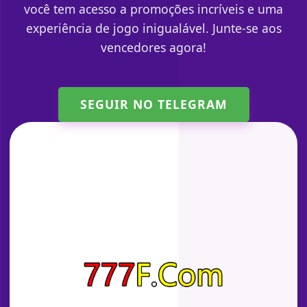
você tem acesso a promoções incríveis e uma
experiência de jogo inigualável. Junte-se aos
vencedores agora!
SEGUIR NO TELEGRAM