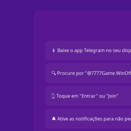
📱 Baixe o app Telegram no seu disp
🔍 Procure por "@7777Game WinOfi
👆 Toque em "Entrar" ou "Join"
🔔 Ative as notificações para não p