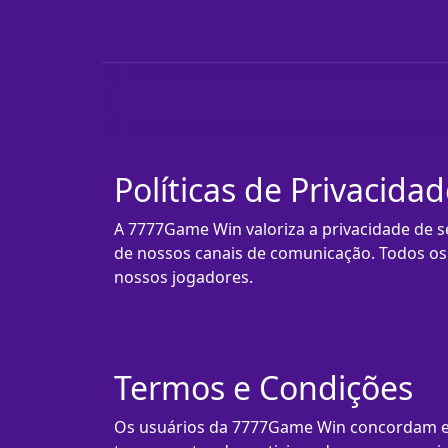
Políticas de Privacida
A 7777Game Win valoriza a privacidade de 
de nossos canais de comunicação. Todos os 
nossos jogadores.
Termos e Condições
Os usuários da 7777Game Win concordam em 