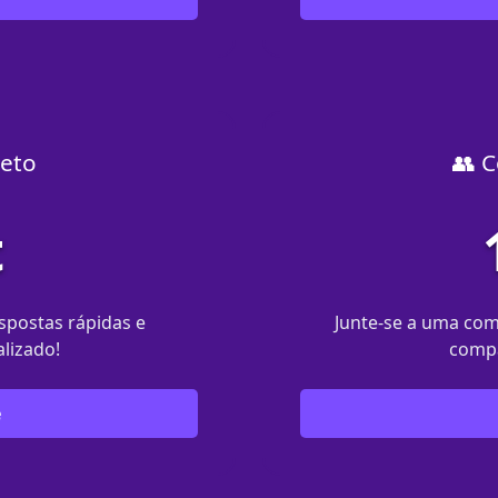
reto
👥 
t
espostas rápidas e
Junte-se a uma com
lizado!
compa
e