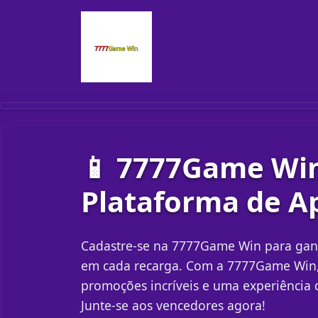
📱 7777Game Wi
Plataforma de A
Cadastre-se na 7777Game Win para gan
em cada recarga. Com a 7777Game Win,
promoções incríveis e uma experiência d
Junte-se aos vencedores agora!