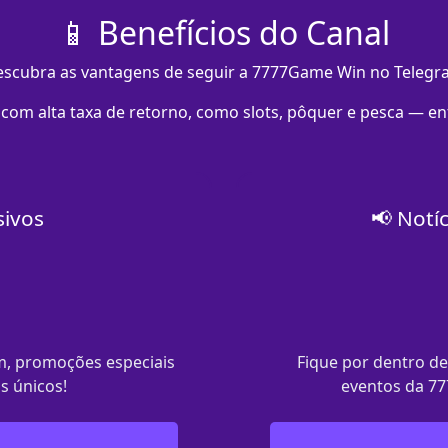
📱 Benefícios do Canal
scubra as vantagens de seguir a 7777Game Win no Teleg
om alta taxa de retorno, como slots, pôquer e pesca — entr
sivos
📢 Notí
m, promoções especiais
Fique por dentro d
s únicos!
eventos da 7