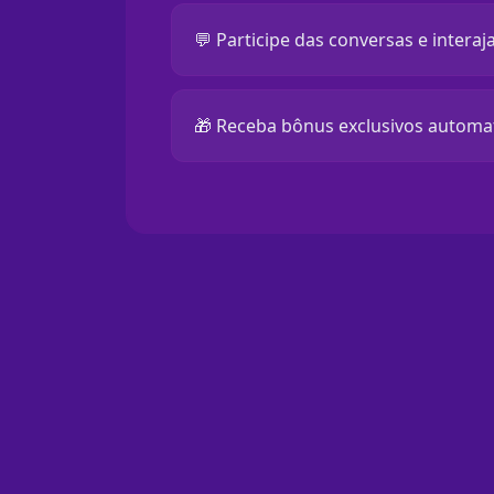
💬 Participe das conversas e interaj
🎁 Receba bônus exclusivos autom