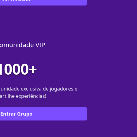
Comunidade VIP
1000+
unidade exclusiva de jogadores e
rtilhe experiências!
Entrar Grupo