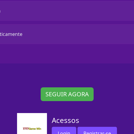
a
aticamente
SEGUIR AGORA
Acessos
Login
Registrar-se