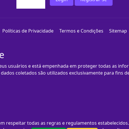
Políticas de Privacidade
Termos e Condições
Sitemap
de
seus usuários e está empenhada em proteger todas as info
dados coletados são utilizados exclusivamente para fins d
respeitar todas as regras e regulamentos estabelecidos. 