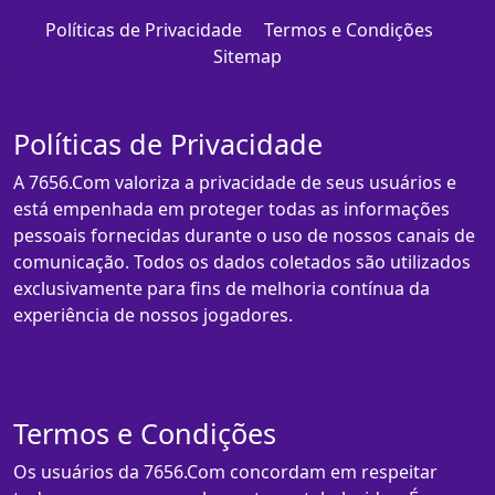
Políticas de Privacidade
Termos e Condições
Sitemap
Políticas de Privacidade
A 7656.Com valoriza a privacidade de seus usuários e
está empenhada em proteger todas as informações
pessoais fornecidas durante o uso de nossos canais de
comunicação. Todos os dados coletados são utilizados
exclusivamente para fins de melhoria contínua da
experiência de nossos jogadores.
Termos e Condições
Os usuários da 7656.Com concordam em respeitar