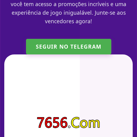
você tem acesso a promoções incríveis e uma
experiência de jogo inigualável. Junte-se aos
vencedores agora!
SEGUIR NO TELEGRAM