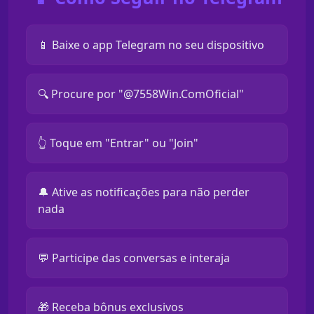
📱 Baixe o app Telegram no seu dispositivo
🔍 Procure por "@7558Win.ComOficial"
👆 Toque em "Entrar" ou "Join"
🔔 Ative as notificações para não perder
nada
💬 Participe das conversas e interaja
🎁 Receba bônus exclusivos