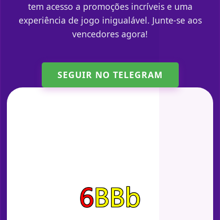
tem acesso a promoções incríveis e uma
experiência de jogo inigualável. Junte-se aos
vencedores agora!
SEGUIR NO TELEGRAM