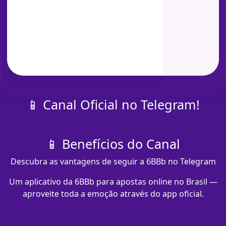
📱 Canal Oficial no Telegram!
📱 Benefícios do Canal
Descubra as vantagens de seguir a 6BBb no Telegram
Um aplicativo da 6BBb para apostas online no Brasil —
aproveite toda a emoção através do app oficial.