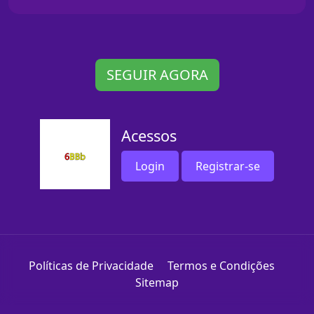
SEGUIR AGORA
Acessos
Login
Registrar-se
Políticas de Privacidade
Termos e Condições
Sitemap