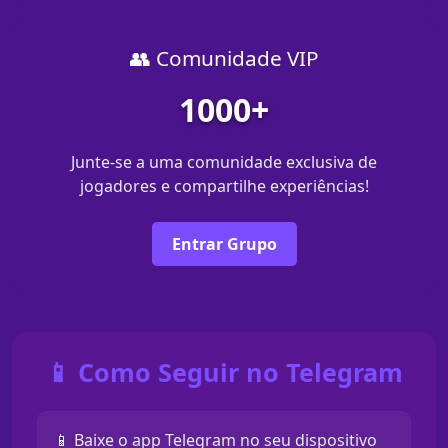
👥 Comunidade VIP
1000+
Junte-se a uma comunidade exclusiva de
jogadores e compartilhe experiências!
Entrar Grupo
📱 Como Seguir no Telegram
📱 Baixe o app Telegram no seu dispositivo