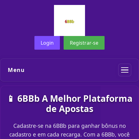
Login
Registrar-se
Menu
📱 6BBb A Melhor Plataforma
de Apostas
Cadastre-se na 6BBb para ganhar bônus no
cadastro e em cada recarga. Com a 6BBb, você