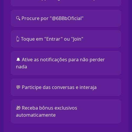
🔍 Procure por "@6BBbOficial"
👆 Toque em "Entrar" ou "Join"
🔔 Ative as notificações para não perder
nada
💬 Participe das conversas e interaja
🎁 Receba bônus exclusivos
automaticamente