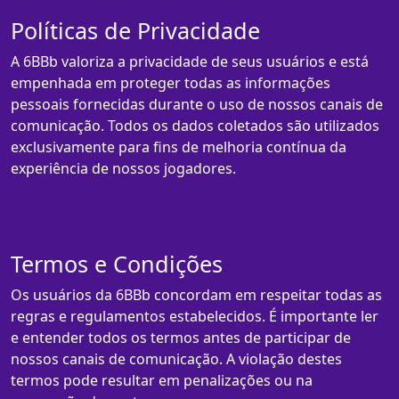
Políticas de Privacidade
A 6BBb valoriza a privacidade de seus usuários e está
empenhada em proteger todas as informações
pessoais fornecidas durante o uso de nossos canais de
comunicação. Todos os dados coletados são utilizados
exclusivamente para fins de melhoria contínua da
experiência de nossos jogadores.
Termos e Condições
Os usuários da 6BBb concordam em respeitar todas as
regras e regulamentos estabelecidos. É importante ler
e entender todos os termos antes de participar de
nossos canais de comunicação. A violação destes
termos pode resultar em penalizações ou na