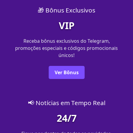
🎁 Bônus Exclusivos
VIP
Receba bônus exclusivos do Telegram,
promoções especiais e códigos promocionais
únicos!
Ver Bônus
📢 Notícias em Tempo Real
24/7