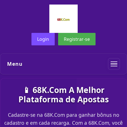
Login
Registrar-se
Menu
📱 68K.Com A Melhor
Plataforma de Apostas
Cadastre-se na 68K.Com para ganhar bônus no
cadastro e em cada recarga. Com a 68K.Com, você