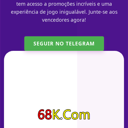
tem acesso a promoções incríveis e uma
experiência de jogo inigualável. Junte-se aos
vencedores agora!
SEGUIR NO TELEGRAM