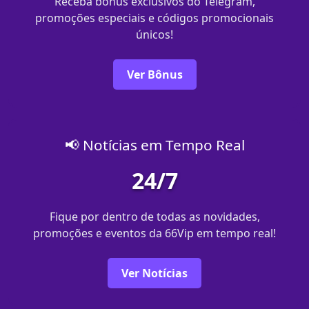
Receba bônus exclusivos do Telegram,
promoções especiais e códigos promocionais
únicos!
Ver Bônus
📢 Notícias em Tempo Real
24/7
Fique por dentro de todas as novidades,
promoções e eventos da 66Vip em tempo real!
Ver Notícias