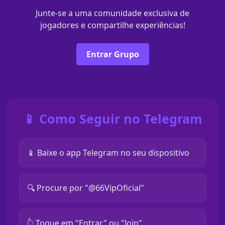
Junte-se a uma comunidade exclusiva de
jogadores e compartilhe experiências!
Entrar Grupo
📱 Como Seguir no Telegram
📱 Baixe o app Telegram no seu dispositivo
🔍 Procure por "@66VipOficial"
👆 Toque em "Entrar" ou "Join"