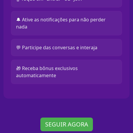
🔔 Ative as notificações para não perder
nada
💬 Participe das conversas e interaja
🎁 Receba bônus exclusivos
automaticamente
SEGUIR AGORA