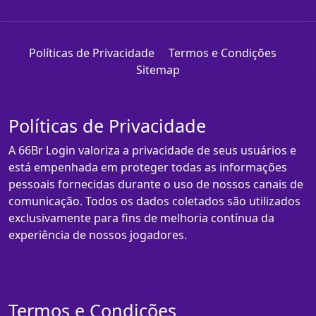
Políticas de Privacidade
Termos e Condições
Sitemap
Políticas de Privacidade
A 66Br Login valoriza a privacidade de seus usuários e
está empenhada em proteger todas as informações
pessoais fornecidas durante o uso de nossos canais de
comunicação. Todos os dados coletados são utilizados
exclusivamente para fins de melhoria contínua da
experiência de nossos jogadores.
Termos e Condições