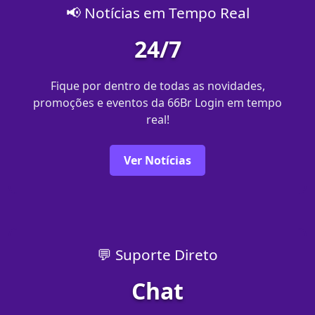
📢 Notícias em Tempo Real
24/7
Fique por dentro de todas as novidades,
promoções e eventos da 66Br Login em tempo
real!
Ver Notícias
💬 Suporte Direto
Chat