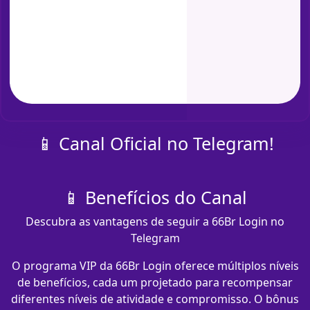
📱 Canal Oficial no Telegram!
📱 Benefícios do Canal
Descubra as vantagens de seguir a 66Br Login no
Telegram
O programa VIP da 66Br Login oferece múltiplos níveis
de benefícios, cada um projetado para recompensar
diferentes níveis de atividade e compromisso. O bônus