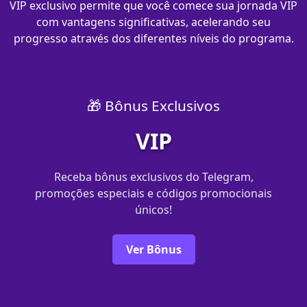
VIP exclusivo permite que você comece sua jornada VIP
com vantagens significativas, acelerando seu
progresso através dos diferentes níveis do programa.
🎁 Bônus Exclusivos
VIP
Receba bônus exclusivos do Telegram,
promoções especiais e códigos promocionais
únicos!
Ver Bônus