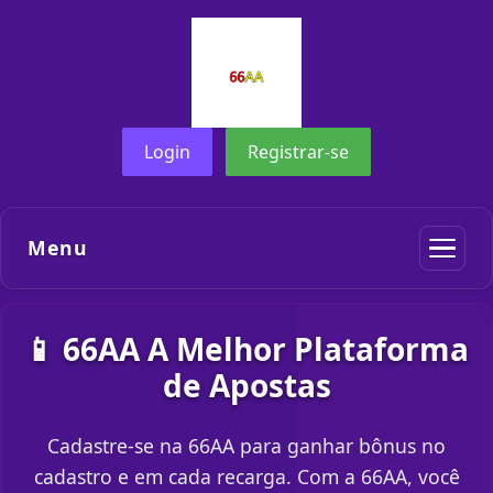
Login
Registrar-se
Menu
📱 66AA A Melhor Plataforma
de Apostas
Cadastre-se na 66AA para ganhar bônus no
cadastro e em cada recarga. Com a 66AA, você