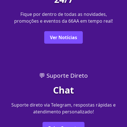
Fique por dentro de todas as novidades,
promoções e eventos da 66AA em tempo real!
Ver Notícias
💬 Suporte Direto
Chat
Suporte direto via Telegram, respostas rápidas e
atendimento personalizado!