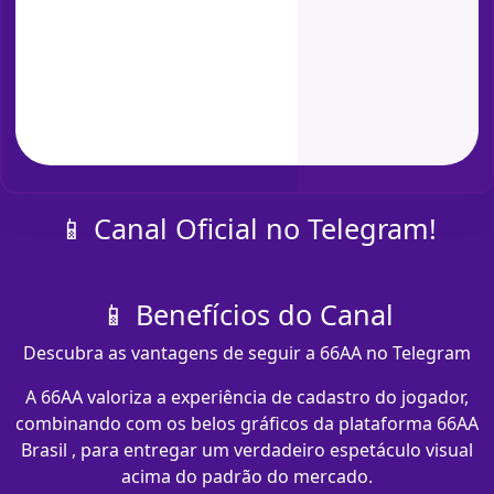
📱 Canal Oficial no Telegram!
📱 Benefícios do Canal
Descubra as vantagens de seguir a 66AA no Telegram
A 66AA valoriza a experiência de cadastro do jogador,
combinando com os belos gráficos da plataforma 66AA
Brasil , para entregar um verdadeiro espetáculo visual
acima do padrão do mercado.