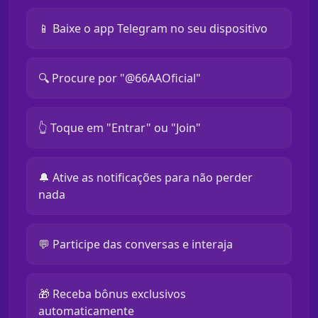
📱 Baixe o app Telegram no seu dispositivo
🔍 Procure por "@66AAOficial"
👆 Toque em "Entrar" ou "Join"
🔔 Ative as notificações para não perder
nada
💬 Participe das conversas e interaja
🎁 Receba bônus exclusivos
automaticamente