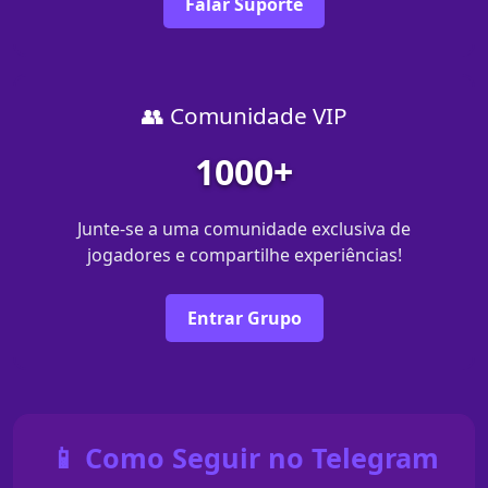
Falar Suporte
👥 Comunidade VIP
1000+
Junte-se a uma comunidade exclusiva de
jogadores e compartilhe experiências!
Entrar Grupo
📱 Como Seguir no Telegram