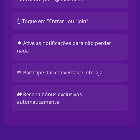
👆 Toque em "Entrar" ou "Join"
🔔 Ative as notificações para não perder
nada
💬 Participe das conversas e interaja
🎁 Receba bônus exclusivos
automaticamente