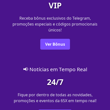
VIP
Receba bônus exclusivos do Telegram,
promoções especiais e códigos promocionais
únicos!
Ver Bônus
📢 Notícias em Tempo Real
24/7
Fique por dentro de todas as novidades,
promoções e eventos da 65X em tempo real!