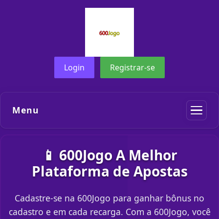
Login
Registrar-se
Menu
📱 600Jogo A Melhor
Plataforma de Apostas
Cadastre-se na 600Jogo para ganhar bônus no
cadastro e em cada recarga. Com a 600Jogo, você