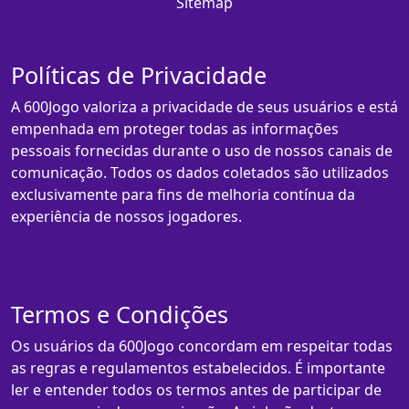
Sitemap
Políticas de Privacidade
A 600Jogo valoriza a privacidade de seus usuários e está
empenhada em proteger todas as informações
pessoais fornecidas durante o uso de nossos canais de
comunicação. Todos os dados coletados são utilizados
exclusivamente para fins de melhoria contínua da
experiência de nossos jogadores.
Termos e Condições
Os usuários da 600Jogo concordam em respeitar todas
as regras e regulamentos estabelecidos. É importante
ler e entender todos os termos antes de participar de