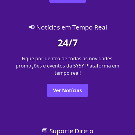
📢 Notícias em Tempo Real
24/7
Fique por dentro de todas as novidades,
promoções e eventos da 5Y5Y Plataforma em
tempo real!
Ver Notícias
💬 Suporte Direto