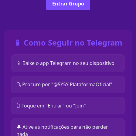
Entrar Grupo
📱 Como Seguir no Telegram
📱 Baixe o app Telegram no seu dispositivo
🔍 Procure por "@5Y5Y PlataformaOficial"
👆 Toque em "Entrar" ou "Join"
🔔 Ative as notificações para não perder
nada