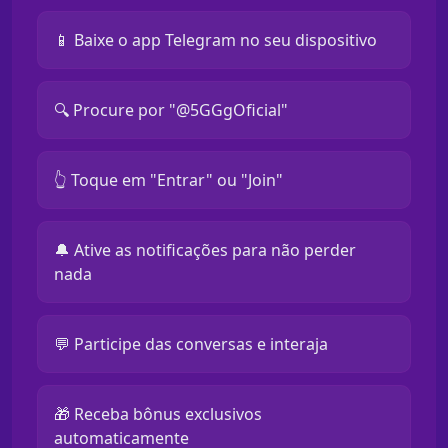
📱 Baixe o app Telegram no seu dispositivo
🔍 Procure por "@5GGgOficial"
👆 Toque em "Entrar" ou "Join"
🔔 Ative as notificações para não perder
nada
💬 Participe das conversas e interaja
🎁 Receba bônus exclusivos
automaticamente