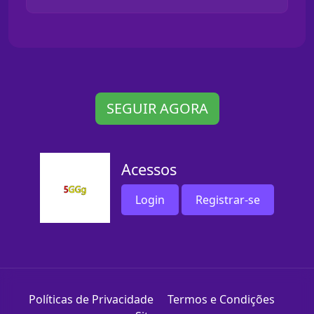
SEGUIR AGORA
Acessos
Login
Registrar-se
Políticas de Privacidade
Termos e Condições