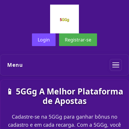
Login
Registrar-se
Menu
📱 5GGg A Melhor Plataforma
de Apostas
Cadastre-se na 5GGg para ganhar bônus no
cadastro e em cada recarga. Com a 5GGg, você