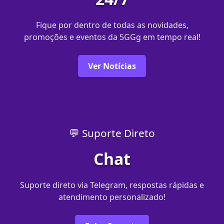
Fique por dentro de todas as novidades,
promoções e eventos da 5GGg em tempo real!
Ver Notícias
💬 Suporte Direto
Chat
Suporte direto via Telegram, respostas rápidas e
atendimento personalizado!