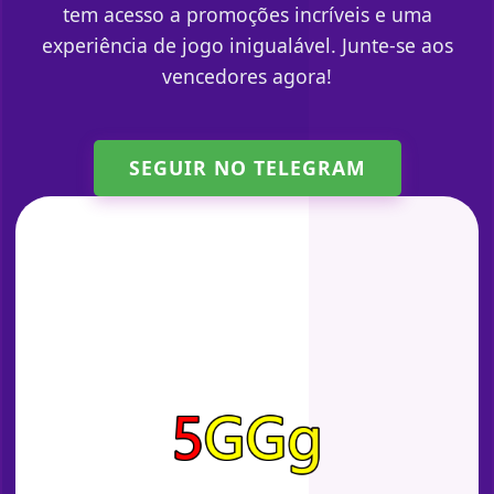
tem acesso a promoções incríveis e uma
experiência de jogo inigualável. Junte-se aos
vencedores agora!
SEGUIR NO TELEGRAM