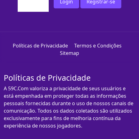
Login
Registrar-se
Políticas de Privacidade
Termos e Condições
Sitemap
Políticas de Privacidade
A 59C.Com valoriza a privacidade de seus usuários e
está empenhada em proteger todas as informações
pessoais fornecidas durante o uso de nossos canais de
comunicação. Todos os dados coletados são utilizados
exclusivamente para fins de melhoria contínua da
experiência de nossos jogadores.