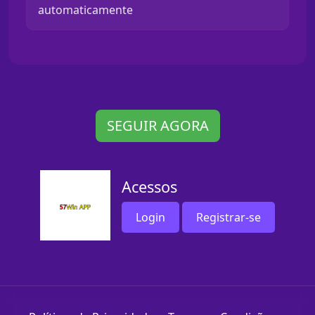
automaticamente
SEGUIR AGORA
Acessos
Login
Registrar-se