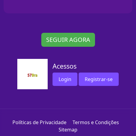
SEGUIR AGORA
Acessos
Login
Registrar-se
Políticas de Privacidade
Termos e Condições
Sitemap