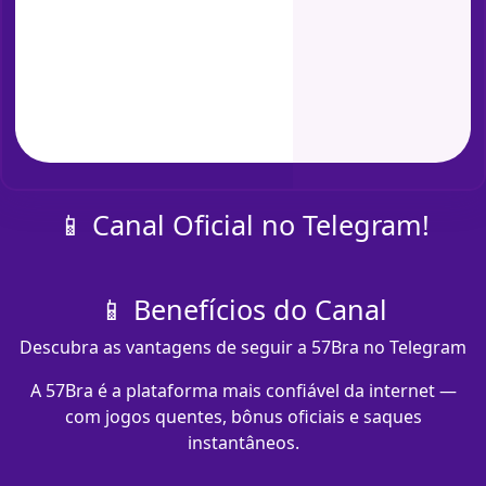
📱 Canal Oficial no Telegram!
📱 Benefícios do Canal
Descubra as vantagens de seguir a 57Bra no Telegram
A 57Bra é a plataforma mais confiável da internet —
com jogos quentes, bônus oficiais e saques
instantâneos.