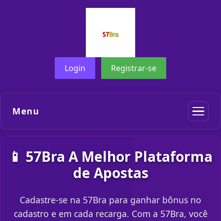
Login
Registrar-se
Menu
📱 57Bra A Melhor Plataforma
de Apostas
Cadastre-se na 57Bra para ganhar bônus no
cadastro e em cada recarga. Com a 57Bra, você