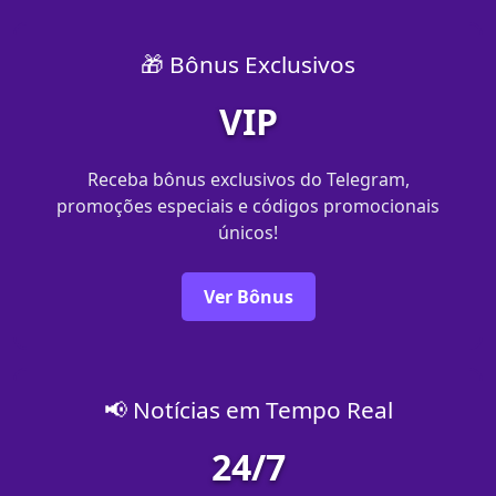
🎁 Bônus Exclusivos
VIP
Receba bônus exclusivos do Telegram,
promoções especiais e códigos promocionais
únicos!
Ver Bônus
📢 Notícias em Tempo Real
24/7