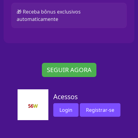
🎁 Receba bônus exclusivos
automaticamente
SEGUIR AGORA
Acessos
Login
Registrar-se