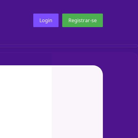
Login
Registrar-se