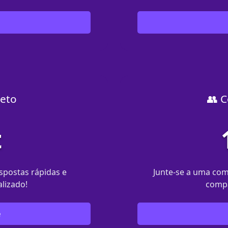
reto
👥 
t
espostas rápidas e
Junte-se a uma com
lizado!
compa
e