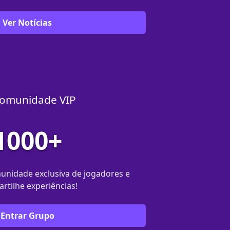
Ver Notícias
Comunidade VIP
1000+
unidade exclusiva de jogadores e
rtilhe experiências!
Entrar Grupo