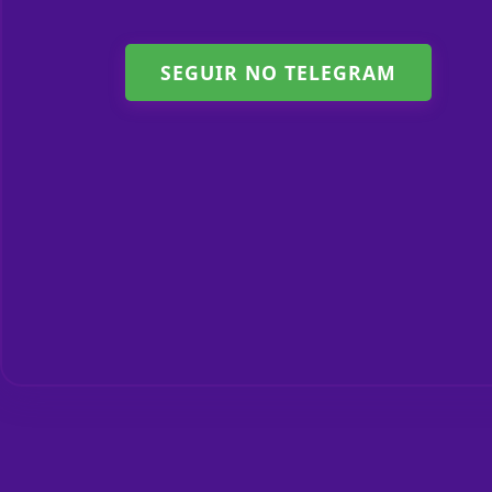
SEGUIR NO TELEGRAM