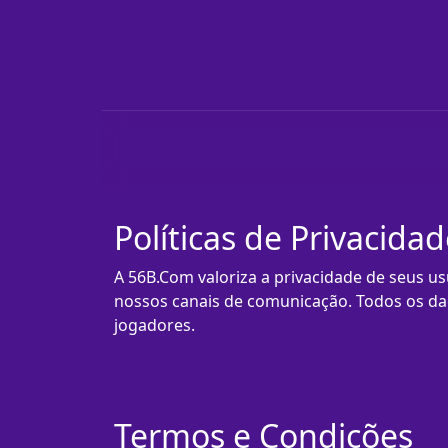
Políticas de Privacida
A 56B.Com valoriza a privacidade de seus u
nossos canais de comunicação. Todos os dad
jogadores.
Termos e Condições