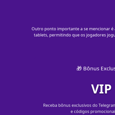
Outro ponto importante a se mencionar é a 
tablets, permitindo que os jogadores j
🎁 Bônus Exclu
VIP
Receba bônus exclusivos do Telegra
e códigos promocionai