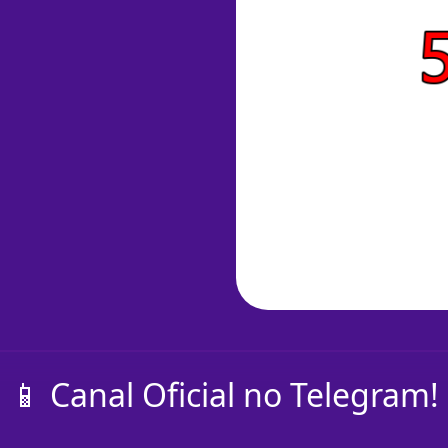
📱 Canal Oficial no Telegram!