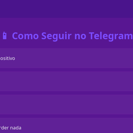
📱 Como Seguir no Telegram
ositivo
erder nada