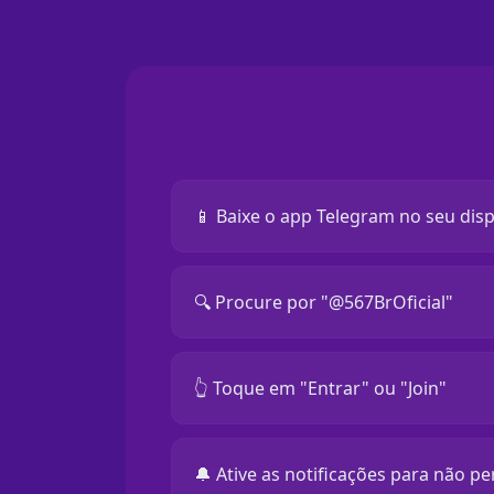
📱 Baixe o app Telegram no seu disp
🔍 Procure por "@567BrOficial"
👆 Toque em "Entrar" ou "Join"
🔔 Ative as notificações para não p