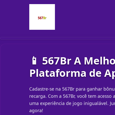
📱 567Br A Melh
Plataforma de A
Cadastre-se na 567Br para ganhar bônu
recarga. Com a 567Br, você tem acesso a
uma experiência de jogo inigualável. J
agora!