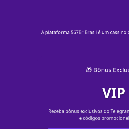
A plataforma 567Br Brasil é um cassino
🎁 Bônus Exclu
VIP
Receba bônus exclusivos do Telegra
e códigos promocionai