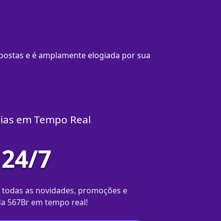
apostas e é amplamente elogiada por sua
cias em Tempo Real
24/7
e todas as novidades, promoções e
da 567Br em tempo real!