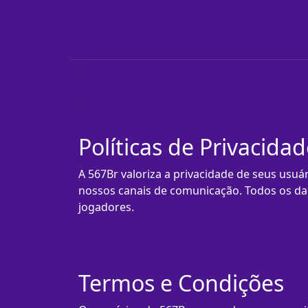
Políticas de Privacida
A 567Br valoriza a privacidade de seus usu
nossos canais de comunicação. Todos os dad
jogadores.
Termos e Condições