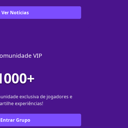
Ver Notícias
Comunidade VIP
1000+
unidade exclusiva de jogadores e
rtilhe experiências!
Entrar Grupo