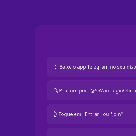
📱 Baixe o app Telegram no seu disp
🔍 Procure por "@55Win LoginOficia
👆 Toque em "Entrar" ou "Join"