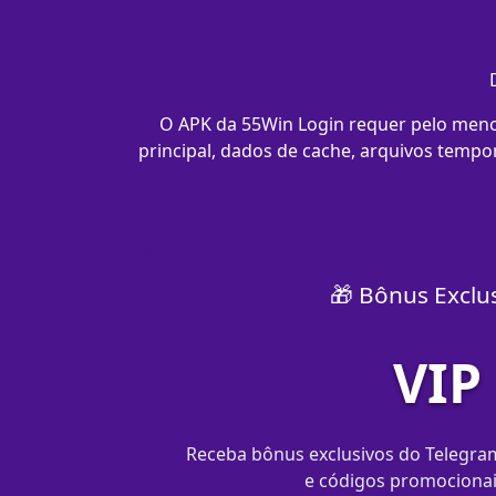
O APK da 55Win Login requer pelo menos
principal, dados de cache, arquivos temp
🎁 Bônus Exclu
VIP
Receba bônus exclusivos do Telegra
e códigos promocionai