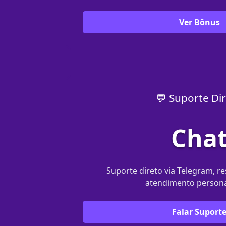
Ver Bônus
💬 Suporte Di
Cha
Suporte direto via Telegram, r
atendimento persona
Falar Suport