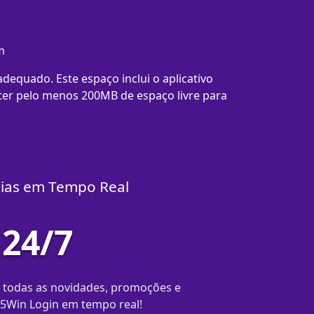
m
equado. Este espaço inclui o aplicativo
ter pelo menos 200MB de espaço livre para
cias em Tempo Real
24/7
e todas as novidades, promoções e
55Win Login em tempo real!