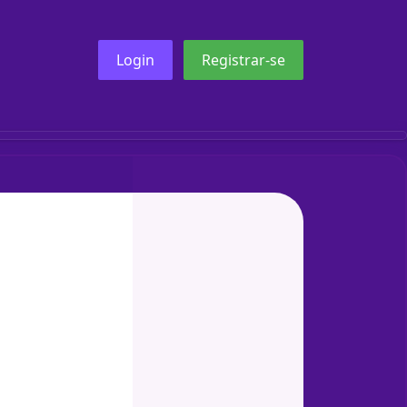
Login
Registrar-se