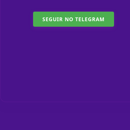
SEGUIR NO TELEGRAM