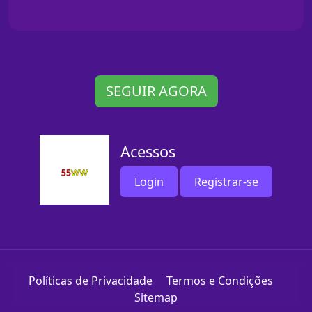
SEGUIR AGORA
Acessos
Login
Registrar-se
Políticas de Privacidade
Termos e Condições
Sitemap