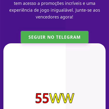
tem acesso a promoções incríveis e uma
experiência de jogo inigualável. Junte-se aos
vencedores agora!
SEGUIR NO TELEGRAM