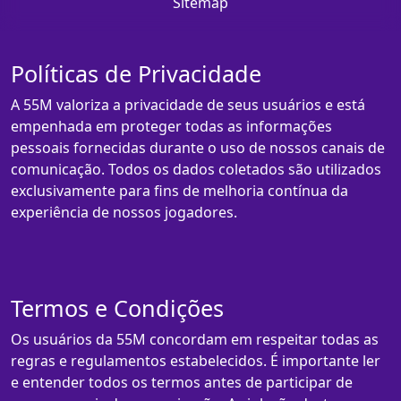
Sitemap
Políticas de Privacidade
A 55M valoriza a privacidade de seus usuários e está
empenhada em proteger todas as informações
pessoais fornecidas durante o uso de nossos canais de
comunicação. Todos os dados coletados são utilizados
exclusivamente para fins de melhoria contínua da
experiência de nossos jogadores.
Termos e Condições
Os usuários da 55M concordam em respeitar todas as
regras e regulamentos estabelecidos. É importante ler
e entender todos os termos antes de participar de