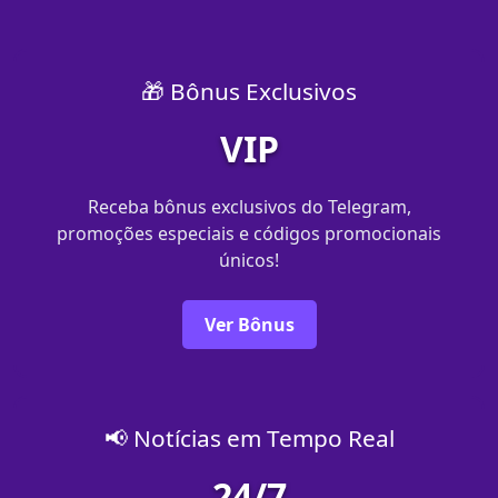
🎁 Bônus Exclusivos
VIP
Receba bônus exclusivos do Telegram,
promoções especiais e códigos promocionais
únicos!
Ver Bônus
📢 Notícias em Tempo Real
24/7