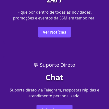
Fique por dentro de todas as novidades,
promoções e eventos da 55M em tempo real!
Ver Notícias
💬 Suporte Direto
Chat
Suporte direto via Telegram, respostas rápidas e
atendimento personalizado!