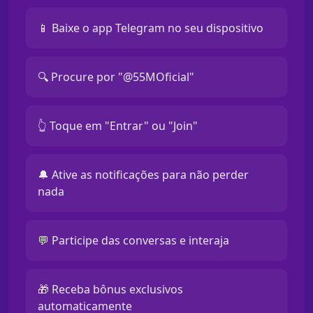
📱 Baixe o app Telegram no seu dispositivo
🔍 Procure por "@55MOficial"
👆 Toque em "Entrar" ou "Join"
🔔 Ative as notificações para não perder
nada
💬 Participe das conversas e interaja
🎁 Receba bônus exclusivos
automaticamente