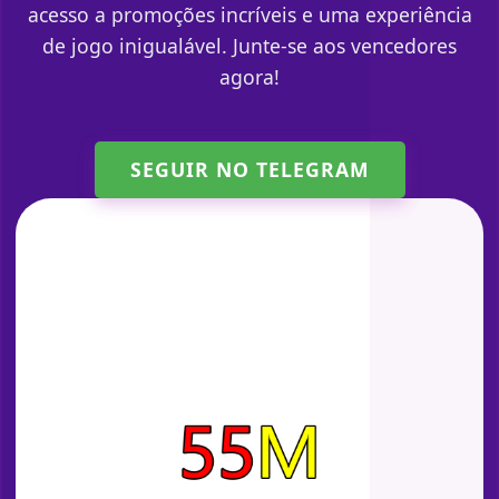
acesso a promoções incríveis e uma experiência
de jogo inigualável. Junte-se aos vencedores
agora!
SEGUIR NO TELEGRAM