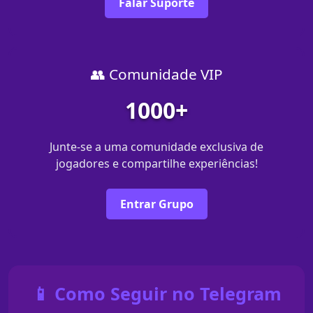
Falar Suporte
👥 Comunidade VIP
1000+
Junte-se a uma comunidade exclusiva de
jogadores e compartilhe experiências!
Entrar Grupo
📱 Como Seguir no Telegram