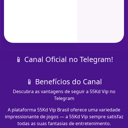
📱 Canal Oficial no Telegram!
📱 Benefícios do Canal
Descubra as vantagens de seguir a 55Kd Vip no
Telegram
A plataforma 55Kd Vip Brasil oferece uma variedade
impressionante de jogos — a 55Kd Vip sempre satisfaz
todas as suas fantasias de entretenimento.