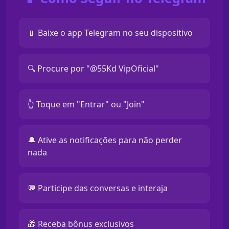
📱 Baixe o app Telegram no seu dispositivo
🔍 Procure por "@55Kd VipOficial"
👆 Toque em "Entrar" ou "Join"
🔔 Ative as notificações para não perder
nada
💬 Participe das conversas e interaja
🎁 Receba bônus exclusivos