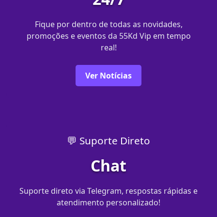
Fique por dentro de todas as novidades,
promoções e eventos da 55Kd Vip em tempo
real!
Ver Notícias
💬 Suporte Direto
Chat
Suporte direto via Telegram, respostas rápidas e
atendimento personalizado!