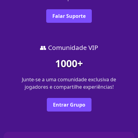
Falar Suporte
👥 Comunidade VIP
1000+
Junte-se a uma comunidade exclusiva de
jogadores e compartilhe experiências!
Entrar Grupo