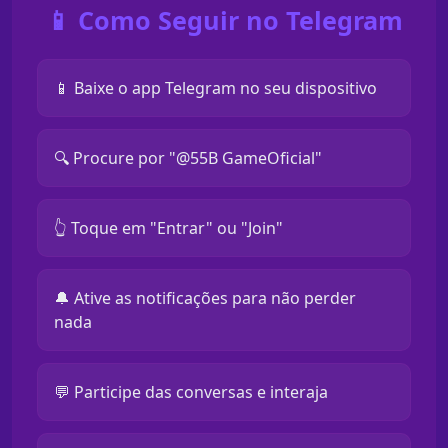
📱 Como Seguir no Telegram
📱 Baixe o app Telegram no seu dispositivo
🔍 Procure por "@55B GameOficial"
👆 Toque em "Entrar" ou "Join"
🔔 Ative as notificações para não perder
nada
💬 Participe das conversas e interaja