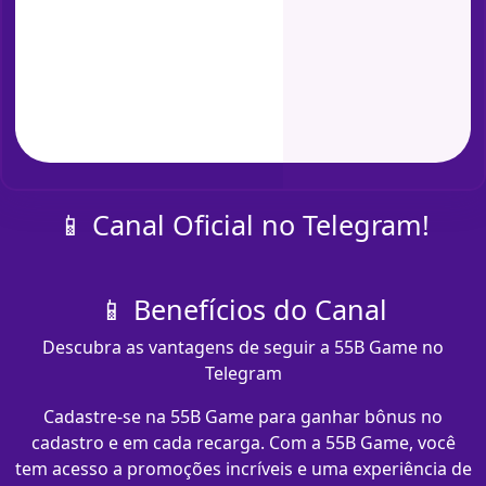
📱 Canal Oficial no Telegram!
📱 Benefícios do Canal
Descubra as vantagens de seguir a 55B Game no
Telegram
Cadastre-se na 55B Game para ganhar bônus no
cadastro e em cada recarga. Com a 55B Game, você
tem acesso a promoções incríveis e uma experiência de