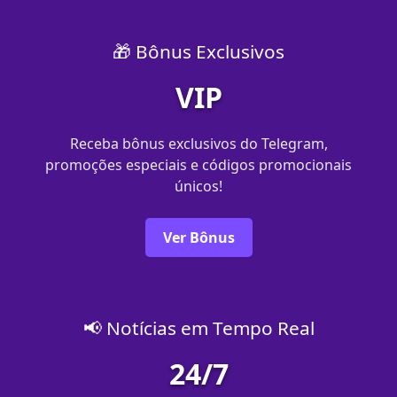
🎁 Bônus Exclusivos
VIP
Receba bônus exclusivos do Telegram,
promoções especiais e códigos promocionais
únicos!
Ver Bônus
📢 Notícias em Tempo Real
24/7