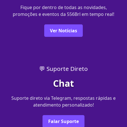
Fique por dentro de todas as novidades,
promoções e eventos da 556Brl em tempo real!
Ver Notícias
💬 Suporte Direto
Chat
Suporte direto via Telegram, respostas rápidas e
atendimento personalizado!
Falar Suporte