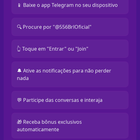
📱 Baixe o app Telegram no seu dispositivo
🔍 Procure por "@556BrlOficial"
👆 Toque em "Entrar" ou "Join"
🔔 Ative as notificações para não perder
nada
💬 Participe das conversas e interaja
🎁 Receba bônus exclusivos
automaticamente