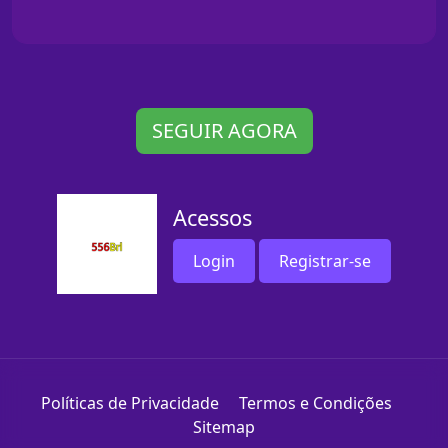
SEGUIR AGORA
Acessos
Login
Registrar-se
Políticas de Privacidade
Termos e Condições
Sitemap