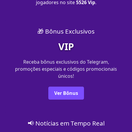
jogadores no site
5526 Vip
.
🎁 Bônus Exclusivos
VIP
Receba bônus exclusivos do Telegram,
promoções especiais e códigos promocionais
únicos!
Ver Bônus
📢 Notícias em Tempo Real