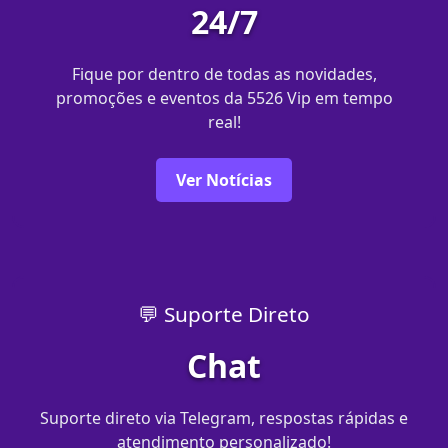
24/7
Fique por dentro de todas as novidades,
promoções e eventos da 5526 Vip em tempo
real!
Ver Notícias
💬 Suporte Direto
Chat
Suporte direto via Telegram, respostas rápidas e
atendimento personalizado!