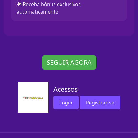
🎁 Receba bônus exclusivos
automaticamente
SEGUIR AGORA
Acessos
Login
Registrar-se