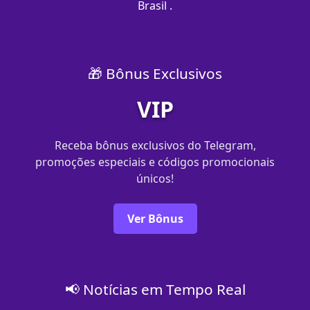
Brasil .
🎁 Bônus Exclusivos
VIP
Receba bônus exclusivos do Telegram,
promoções especiais e códigos promocionais
únicos!
Ver Bônus
📢 Notícias em Tempo Real