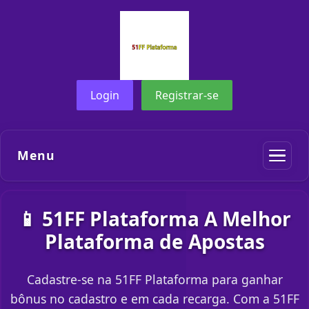
Login
Registrar-se
Menu
📱 51FF Plataforma A Melhor
Plataforma de Apostas
Cadastre-se na 51FF Plataforma para ganhar
bônus no cadastro e em cada recarga. Com a 51FF