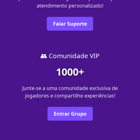
atendimento personalizado!
Falar Suporte
👥 Comunidade VIP
1000+
Junte-se a uma comunidade exclusiva de
jogadores e compartilhe experiências!
Entrar Grupo