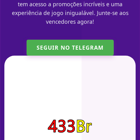
tem acesso a promoções incríveis e uma
experiência de jogo inigualável. Junte-se aos
vencedores agora!
SEGUIR NO TELEGRAM