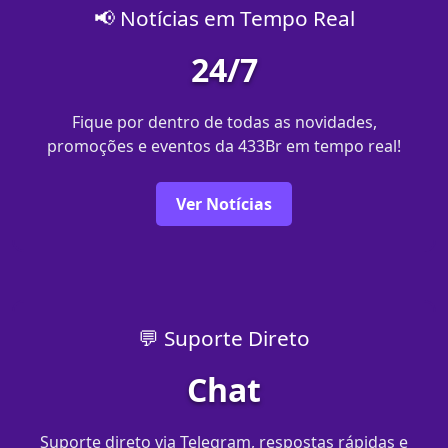
📢 Notícias em Tempo Real
24/7
Fique por dentro de todas as novidades,
promoções e eventos da 433Br em tempo real!
Ver Notícias
💬 Suporte Direto
Chat
Suporte direto via Telegram, respostas rápidas e