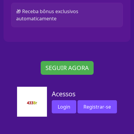
🎁 Receba bônus exclusivos
automaticamente
SEGUIR AGORA
Acessos
Login
Registrar-se