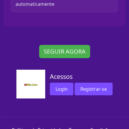
automaticamente
SEGUIR AGORA
Acessos
Login
Registrar-se