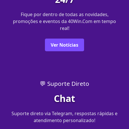
Fique por dentro de todas as novidades,
promoções e eventos da 40Win.Com em tempo
real!
Ver Notícias
💬 Suporte Direto
Chat
Suporte direto via Telegram, respostas rápidas e
atendimento personalizado!