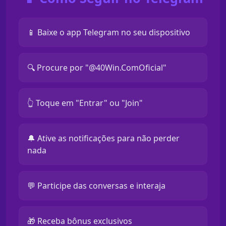
📱 Baixe o app Telegram no seu dispositivo
🔍 Procure por "@40Win.ComOficial"
👆 Toque em "Entrar" ou "Join"
🔔 Ative as notificações para não perder
nada
💬 Participe das conversas e interaja
🎁 Receba bônus exclusivos