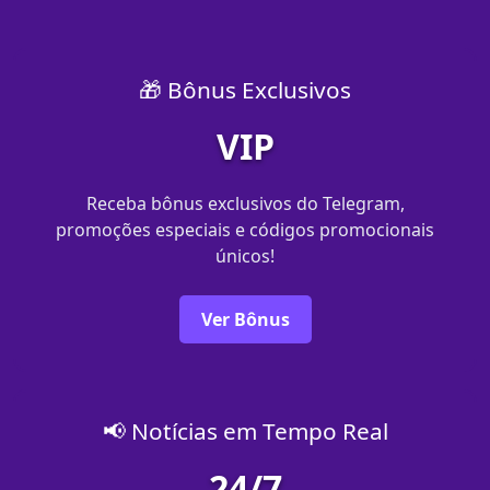
🎁 Bônus Exclusivos
VIP
Receba bônus exclusivos do Telegram,
promoções especiais e códigos promocionais
únicos!
Ver Bônus
📢 Notícias em Tempo Real
24/7