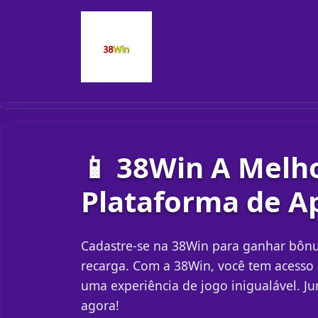
📱 38Win A Melh
Plataforma de A
Cadastre-se na 38Win para ganhar bônu
recarga. Com a 38Win, você tem acesso 
uma experiência de jogo inigualável. J
agora!