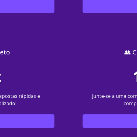
reto
👥 
t
espostas rápidas e
Junte-se a uma com
lizado!
compa
e