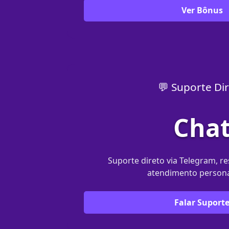
Ver Bônus
💬 Suporte Di
Cha
Suporte direto via Telegram, r
atendimento persona
Falar Suport