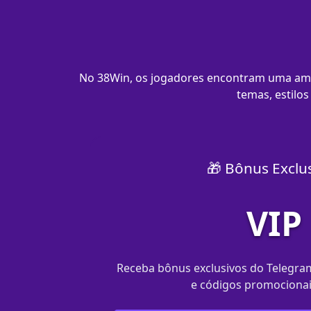
No 38Win, os jogadores encontram uma ampla
temas, estilos
🎁 Bônus Exclu
VIP
Receba bônus exclusivos do Telegra
e códigos promocionai