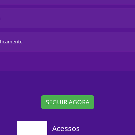
a
aticamente
SEGUIR AGORA
Acessos