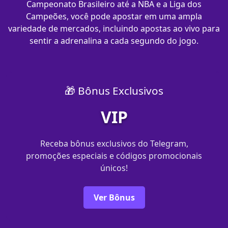
Campeonato Brasileiro até a NBA e a Liga dos
Campeões, você pode apostar em uma ampla
variedade de mercados, incluindo apostas ao vivo para
sentir a adrenalina a cada segundo do jogo.
🎁 Bônus Exclusivos
VIP
Receba bônus exclusivos do Telegram,
promoções especiais e códigos promocionais
únicos!
Ver Bônus