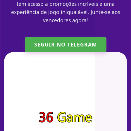
tem acesso a promoções incríveis e uma
experiência de jogo inigualável. Junte-se aos
vencedores agora!
SEGUIR NO TELEGRAM