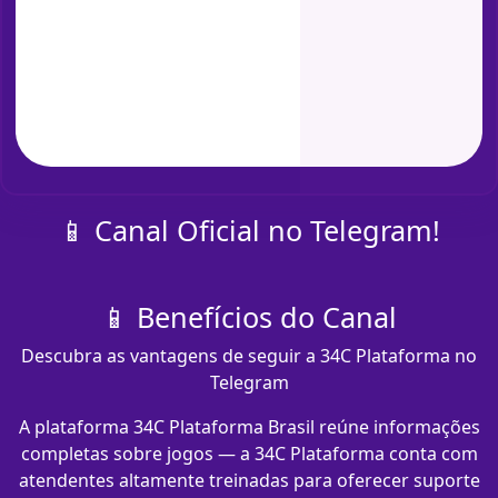
📱 Canal Oficial no Telegram!
📱 Benefícios do Canal
Descubra as vantagens de seguir a 34C Plataforma no
Telegram
A plataforma 34C Plataforma Brasil reúne informações
completas sobre jogos — a 34C Plataforma conta com
atendentes altamente treinadas para oferecer suporte