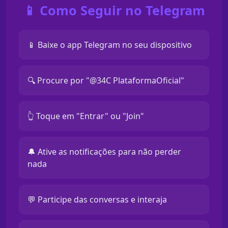
📱 Como Seguir no Telegram
📱 Baixe o app Telegram no seu dispositivo
🔍 Procure por "@34C PlataformaOficial"
👆 Toque em "Entrar" ou "Join"
🔔 Ative as notificações para não perder
nada
💬 Participe das conversas e interaja