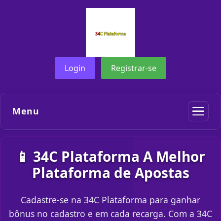
Login
Registrar-se
Menu
📱 34C Plataforma A Melhor
Plataforma de Apostas
Cadastre-se na 34C Plataforma para ganhar
bônus no cadastro e em cada recarga. Com a 34C