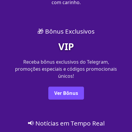
com carinho.
🎁 Bônus Exclusivos
VIP
Receba bônus exclusivos do Telegram,
promoções especiais e códigos promocionais
únicos!
Ver Bônus
📢 Notícias em Tempo Real