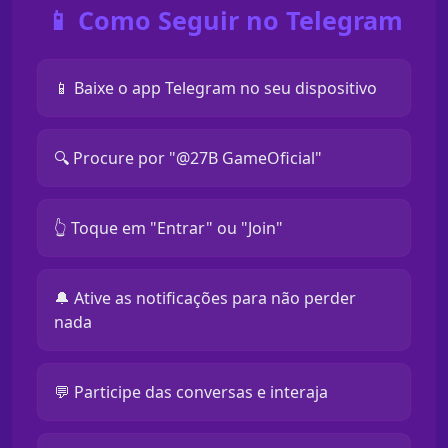
📱 Como Seguir no Telegram
📱 Baixe o app Telegram no seu dispositivo
🔍 Procure por "@27B GameOficial"
👆 Toque em "Entrar" ou "Join"
🔔 Ative as notificações para não perder
nada
💬 Participe das conversas e interaja