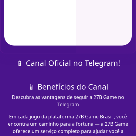
📱 Canal Oficial no Telegram!
📱 Benefícios do Canal
Descubra as vantagens de seguir a 27B Game no
Telegram
Em cada jogo da plataforma 27B Game Brasil , você
encontra um caminho para a fortuna — a 27B Game
oferece um serviço completo para ajudar você a