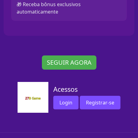
🎁 Receba bônus exclusivos
automaticamente
SEGUIR AGORA
Acessos
Login
Registrar-se