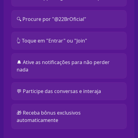
🔍 Procure por "@22BrOficial"
👆 Toque em "Entrar" ou "Join"
🔔 Ative as notificações para não perder
nada
💬 Participe das conversas e interaja
🎁 Receba bônus exclusivos
automaticamente