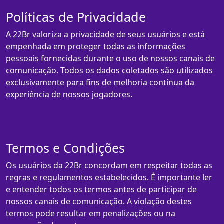
Políticas de Privacidade
A 22Br valoriza a privacidade de seus usuários e está
empenhada em proteger todas as informações
pessoais fornecidas durante o uso de nossos canais de
comunicação. Todos os dados coletados são utilizados
exclusivamente para fins de melhoria contínua da
experiência de nossos jogadores.
Termos e Condições
Os usuários da 22Br concordam em respeitar todas as
regras e regulamentos estabelecidos. É importante ler
e entender todos os termos antes de participar de
nossos canais de comunicação. A violação destes
termos pode resultar em penalizações ou na