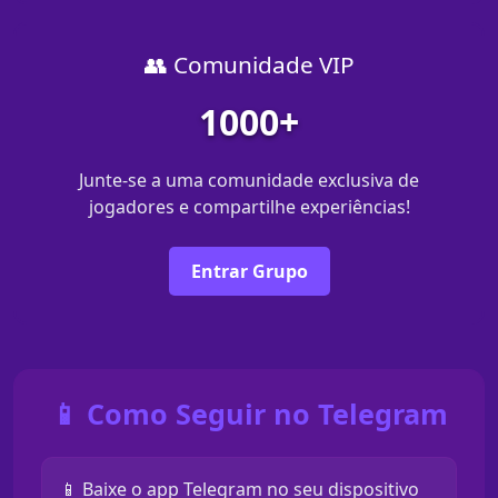
👥 Comunidade VIP
1000+
Junte-se a uma comunidade exclusiva de
jogadores e compartilhe experiências!
Entrar Grupo
📱 Como Seguir no Telegram
📱 Baixe o app Telegram no seu dispositivo