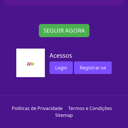
SEGUIR AGORA
Acessos
Login
Registrar-se
Políticas de Privacidade
Termos e Condições
Sitemap