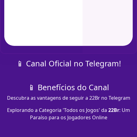
📱 Canal Oficial no Telegram!
📱 Benefícios do Canal
Descubra as vantagens de seguir a 22Br no Telegram
Explorando a Categoria 'Todos os Jogos' da
22Br
: Um
Paraíso para os Jogadores Online