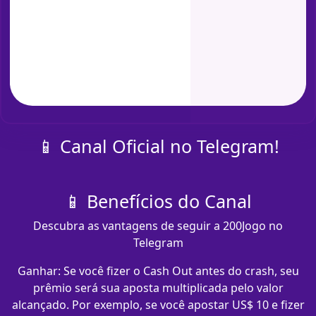
📱 Canal Oficial no Telegram!
📱 Benefícios do Canal
Descubra as vantagens de seguir a 200Jogo no
Telegram
Ganhar: Se você fizer o Cash Out antes do crash, seu
prêmio será sua aposta multiplicada pelo valor
alcançado. Por exemplo, se você apostar US$ 10 e fizer