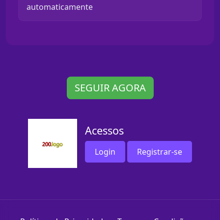
automaticamente
SEGUIR AGORA
Acessos
Login
Registrar-se